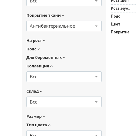
Все
Рост, жен.
Рост, муж.
Покрытие ткани
Пояс
Цвет
Антибактериальное
Покрытие
На рост
Пояс
Для беременных
Коллекция
Все
Склад
Все
Размер
Тип цвета
Все