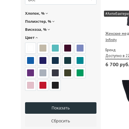
Хлопок, %
#Антибактери
Полиэстер, %
Вискоза, %
Женские мед
Цвет
Infinity
Бренд
Доступно в 2
6 700 руб