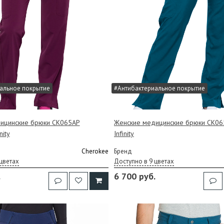
альное покрытие
#Антибактериальное покрытие
ицинские брюки CK065AP
Женские медицинские брюки CK06
nity
Infinity
Cherokee
Бренд
цветах
Доступно в 9 цветах
.
6 700 руб.