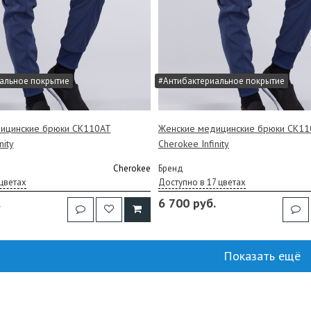
альное покрытие
#Антибактериальное покрытие
ицинские брюки CK110AT
Женские медицинские брюки CK11
nity
Cherokee Infinity
Cherokee
Бренд
цветах
Доступно в 17 цветах
.
6 700 руб.
Показать ещё