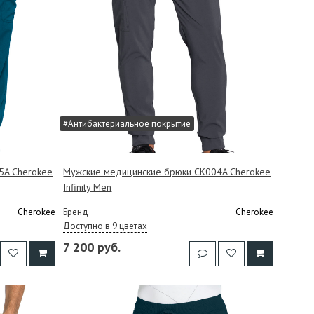
#Антибактериальное покрытие
5A Cherokee
Мужские медицинские брюки CK004A Cherokee
Infinity Men
Cherokee
Бренд
Cherokee
Доступно в 9 цветах
7 200 руб.