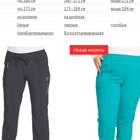
до 160 см
160 - 172 см
выше 172 см
до 175 см
175 - 184 см
выше 184 см
на резинке
на шнурках
белые
черные
голубые
Антибактериальное
Водоотталкивающее
Новая модель