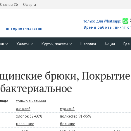
Отзывы
Оферта
только для Whatsapp:
Время работы: пн-пт с
интернет-магазин
юки
Халаты
Куртки, жакеты
Шапочки
Акции
Где
цинские брюки, Покрытие 
бактериальное
кладе
только в наличии
женский
мужской
хлопок 52-60%
полиэстер 91-95%
маленькие
большие