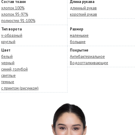
Состав ткани
Длина рукава
хлопок 100%
длинный рукав
хлопок 95-97%
короткий рукав
полиэстер 91-100%
Тип ворота
Размер
v-образный
маленькие
круглый
большие
Цвет
Покрытие
белый
Антибактериальное
черный
Водоотталкивающее
синий, голубой
светлые
темные
с принтом (рисунком)