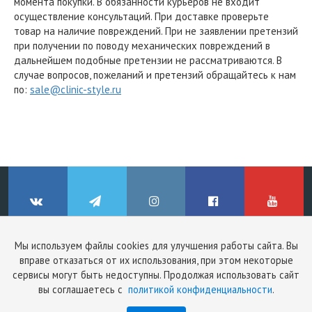
момента покупки. В обязанности курьеров не входит
осуществление консультаций. При доставке проверьте
товар на наличие повреждений. При не заявлении претензий
при получении по поводу механических повреждений в
дальнейшем подобные претензии не рассматриваются. В
случае вопросов, пожеланий и претензий обращайтесь к нам
по:
sale@clinic-style.ru
Мы используем файлы cookies для улучшения работы сайта. Вы
© ClinicStyle, 2026
вправе отказаться от их использования, при этом некоторые
Используя сайт, вы принимаете
пользовательское соглашение
и
ВКонтакте
Telegram
Instagram
Facebook
YouTube
сервисы могут быть недоступны. Продолжая использовать сайт
политику конфиденциальности
.
вы соглашаетесь с
политикой конфиденциальности
.