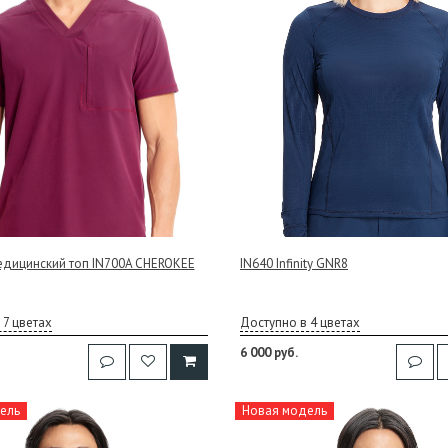
дицинский топ IN700A CHEROKEE
IN640 Infinity GNR8
 7 цветах
Доступно в 4 цветах
6 000 руб.
ель
Новая модель