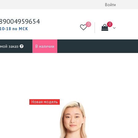
Войти
89004959654
 10-18 по МСК
 мой заказ
В наличии
Новая модель