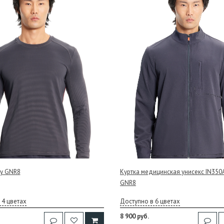
ity GNR8
Куртка медицинская унисекс IN350A 
GNR8
 4 цветах
Доступно в 6 цветах
8 900 руб.