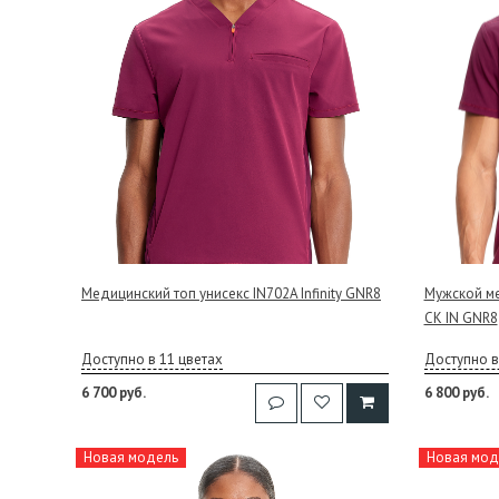
Медицинский топ унисекс IN702A Infinity GNR8
Мужской ме
CK IN GNR8
Доступно в 11 цветах
Доступно в
6 700 руб.
6 800 руб.
Новая модель
Новая мод