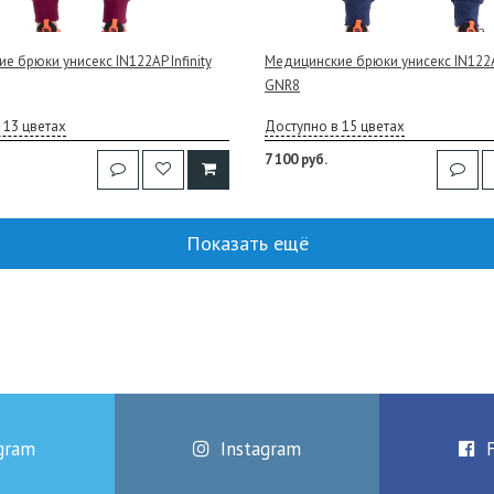
е брюки унисекс IN122AP Infinity
Медицинские брюки унисекс IN122A 
GNR8
 13 цветах
Доступно в 15 цветах
7 100 руб.
Показать ещё
gram
Instagram