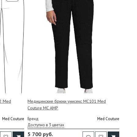
2 Med
Медицинские брюки унисекс MC101 Med
Couture MC AMP
Med Couture
Бренд
Med Couture
Доступно в 3 цветах
5 700 руб.