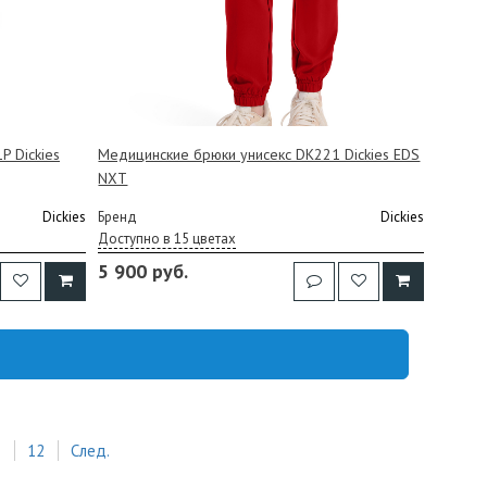
 Dickies
Медицинские брюки унисекс DK221 Dickies EDS
NXT
Dickies
Бренд
Dickies
Доступно в 15 цветах
5 900 руб.
.
12
След.