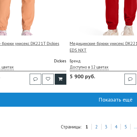
 брюки унисекс DK221T Dickies
Медицинские брюки унисекс DK221P
EDS NXT
Dickies
Бренд
1 цветах
Доступно в 12 цветах
.
5 900 руб.
Показать ещё
Страницы:
1
2
3
4
5
..