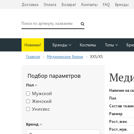
Доставка
Оплата
Возврат
Контакты
FAQ
Бренды
Новинки!
Бренды
Костюмы
Топы
Бр
Главная
Медицинские брюки
XXS/XS
Меди
Подбор параметров
Пол
Наличие на с
Мужской
Пол
Женский
Состав ткани
Унисекс
Размер
Рост, жен.
Бренд
Рост, муж.