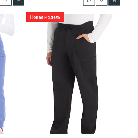
Новая модель