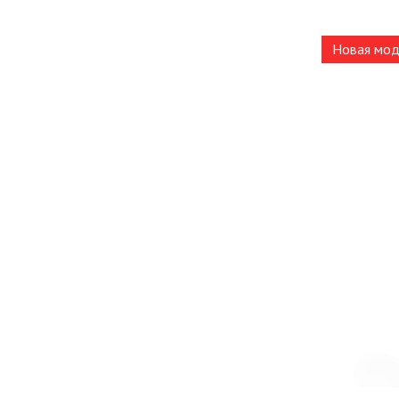
Новая мод