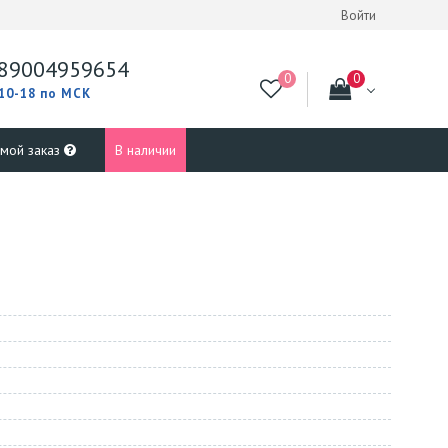
Войти
89004959654
 10-18 по МСК
 мой заказ
В наличии