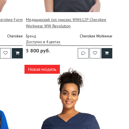
herokee Form
Медицинский топ унисекс WW612P Cherokee
Workwear WW Revolution
Cherokee
Бренд
Cherokee Workwear
Доступно в 4 цветах
5 800 руб.
Новая модель