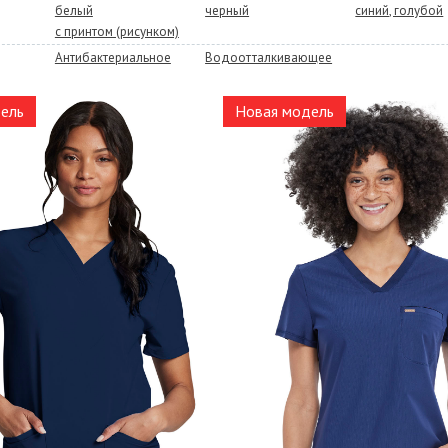
белый
черный
синий, голубой
с принтом (рисунком)
Антибактериальное
Водоотталкивающее
ель
Новая модель