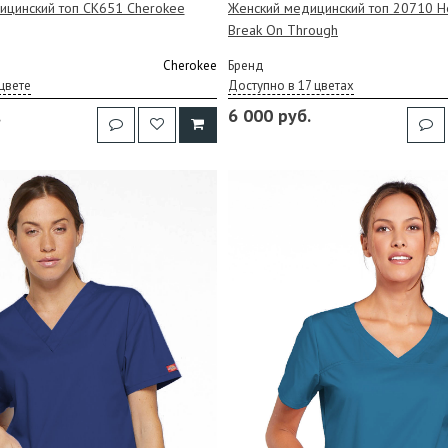
ицинский топ CK651 Cherokee
Женский медицинский топ 20710 H
Break On Through
Cherokee
Бренд
цвете
Доступно в 17 цветах
.
6 000 руб.