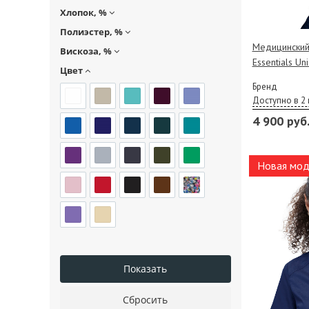
Хлопок, %
Полиэстер, %
Медицинский 
Вискоза, %
Essentials Un
Цвет
Бренд
Доступно в 2 
4 900 руб
Новая мод