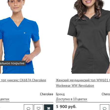
альное покрытие
 топ унисекс CK687A Cherokee
Женский медицинский топ WW601 
Workwear WW Revolution
Cherokee
Бренд
Chero
цветах
Доступно в 10 цветах
.
5 900 руб.