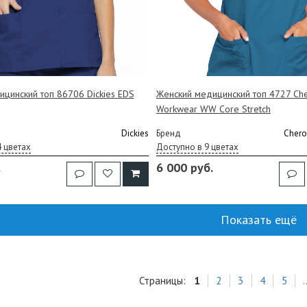
цинский топ 86706 Dickies EDS
Женский медицинский топ 4727 Ch
Workwear WW Core Stretch
Dickies
Бренд
Chero
4 цветах
Доступно в 9 цветах
.
6 000 руб.
Показать ещё
Страницы:
1
2
3
4
5
.