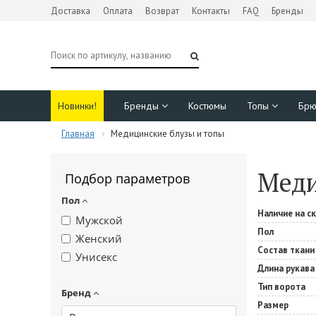
Доставка
Оплата
Возврат
Контакты
FAQ
Бренды
Новинки!
Бренды
Костюмы
Топы
Бр
Главная
Медицинские блузы и топы
Меди
Подбор параметров
Пол
Наличие на с
Мужской
Пол
Женский
Состав ткани
Унисекс
Длина рукава
Тип ворота
Бренд
Размер