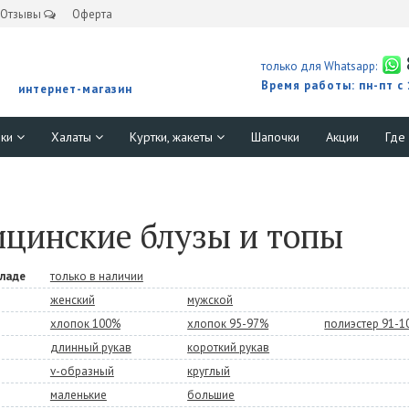
Отзывы
Оферта
только для Whatsapp:
Время работы: пн-пт с
интернет-магазин
юки
Халаты
Куртки, жакеты
Шапочки
Акции
Где
цинские блузы и топы
кладе
только в наличии
женский
мужской
хлопок 100%
хлопок 95-97%
полиэстер 91-
длинный рукав
короткий рукав
v-образный
круглый
маленькие
большие