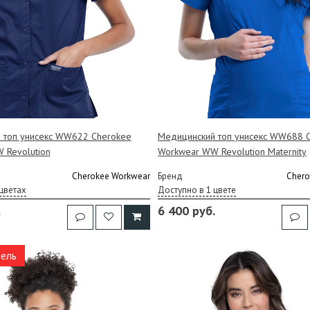
 топ унисекс WW622 Cherokee
Медицинский топ унисекс WW688 
 Revolution
Workwear WW Revolution Maternity
Cherokee Workwear
Бренд
Chero
цветах
Доступно в 1 цвете
.
6 400 руб.
ель