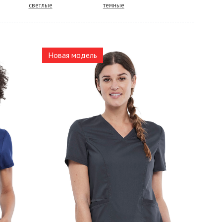
светлые
темные
Новая модель