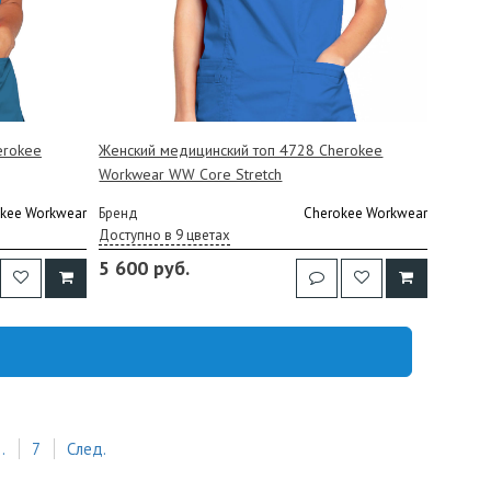
erokee
Женский медицинский топ 4728 Cherokee
Workwear WW Core Stretch
kee Workwear
Бренд
Cherokee Workwear
Доступно в 9 цветах
5 600 руб.
..
7
След.