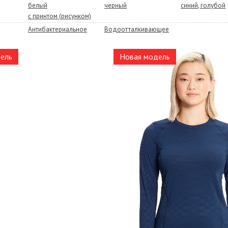
белый
черный
синий, голубой
с принтом (рисунком)
Антибактериальное
Водоотталкивающее
ель
Новая модель