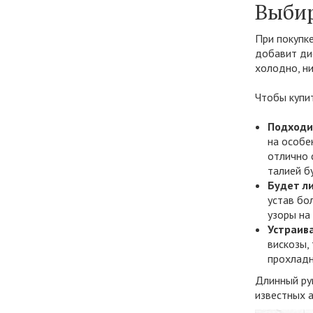
Выбир
При покупке
добавит ди
холодно, ни
Чтобы купит
Подходи
на особе
отлично 
талией б
Будет ли
устав бо
узоры на
Устраив
вискозы,
прохладн
Длинный ру
известных а