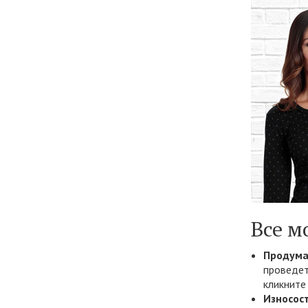
Все м
Продума
проведет
кликните
Износос