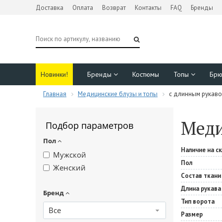
Доставка
Оплата
Возврат
Контакты
FAQ
Бренды
Новинки!
Бренды
Костюмы
Топы
Бр
Главная
Медицинские блузы и топы
с длинным рукав
Меди
Подбор параметров
Пол
Наличие на с
Мужской
Пол
Женский
Состав ткани
Длина рукава
Бренд
Тип ворота
Все
Размер