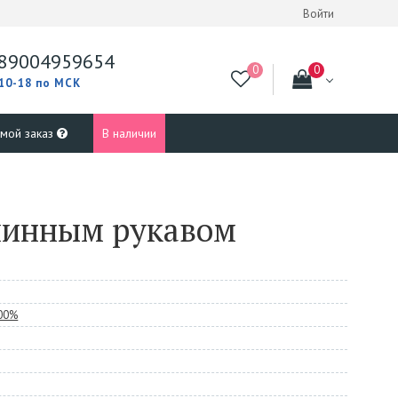
Войти
89004959654
 10-18 по МСК
 мой заказ
В наличии
линным рукавом
100%