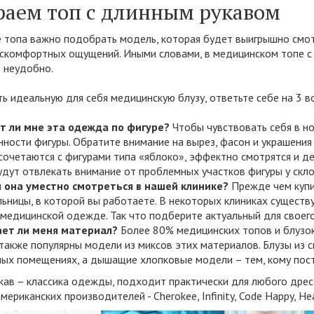
аем топ с длинным рукавом
 топа важно подобрать модель, которая будет выигрышно смотр
скомфортных ощущений. Иными словами, в медицинском топе с 
 неудобно.
ь идеальную для себя медицинскую блузу, ответьте себе на 3 в
т ли мне эта одежда по фигуре?
Чтобы чувствовать себя в но
нности фигуры. Обратите внимание на вырез, фасон и украшения
сочетаются с фигурами типа «яблоко», эффектно смотрятся и д
удут отвлекать внимание от проблемных участков фигуры у скло
 она уместно смотреться в нашей клинике?
Прежде чем купи
льницы, в которой вы работаете. В некоторых клиниках существ
 медицинской одежде. Так что подберите актуальный для своего
ает ли меня материал?
Более 80% медицинских топов и блузок
 также популярны модели из миксов этих материалов. Блузы из 
ых помещениях, а дышащие хлопковые модели – тем, кому пос
кав – классика одежды, подходит практически для любого дрес
мериканских производителей - Cherokee, Infinity, Code Happy, Hea