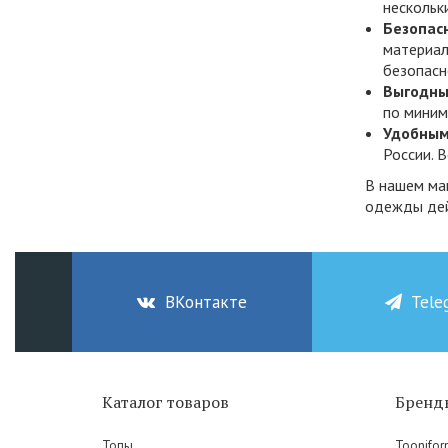
нескольк
Безопас
материал
безопасн
Выгодны
по миним
Удобным
России. 
В нашем маг
одежды дейс
ВКонтакте
Tele
Каталог товаров
Бренд
Топы
Toonifor