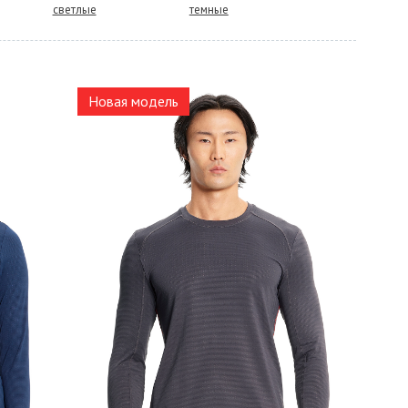
светлые
темные
Новая модель