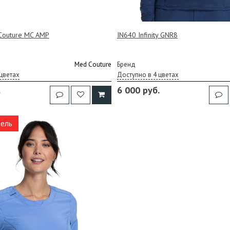
outure MC AMP
IN640 Infinity GNR8
Med Couture
Бренд
цветах
Доступно в 4 цветах
.
6 000 руб.
ель