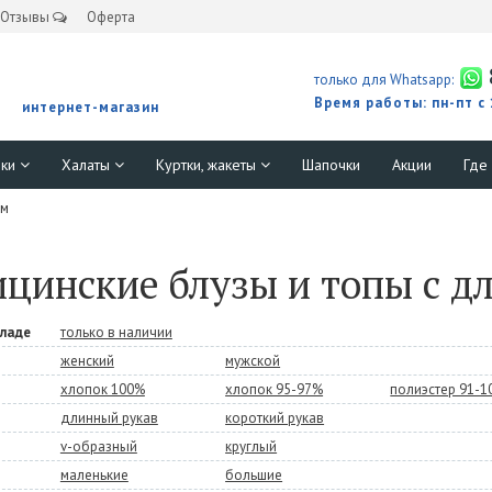
Отзывы
Оферта
только для Whatsapp:
Время работы: пн-пт с
интернет-магазин
юки
Халаты
Куртки, жакеты
Шапочки
Акции
Где
ом
цинские блузы и топы с д
кладе
только в наличии
женский
мужской
хлопок 100%
хлопок 95-97%
полиэстер 91-
длинный рукав
короткий рукав
v-образный
круглый
маленькие
большие