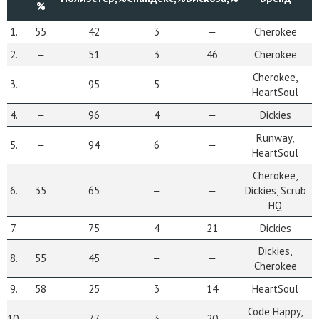
%
1.
55
42
3
‒
Cherokee
2.
‒
51
3
46
Cherokee
Cherokee,
3.
‒
95
5
‒
HeartSoul
4.
‒
96
4
‒
Dickies
Runway,
5.
‒
94
6
‒
HeartSoul
Cherokee,
6.
35
65
‒
‒
Dickies, Scrub
HQ
7.
75
4
21
Dickies
Dickies,
8.
55
45
‒
‒
Cherokee
9.
58
25
3
14
HeartSoul
Code Happy,
10.
‒
77
3
20