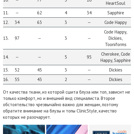
HeartSoul
11.
‒
62
4
34
Sapphire
12.
34
63
3
‒
Code Happy
Code Happy,
13.
97
‒
3
‒
Dickies,
Tooniforms
Cherokee, Code
14.
‒
‒
5
95
Happy, Sapphire
15.
52
45
3
‒
Dickies
16.
55
43
2
‒
Dickies
От качества ткани, из которой сшита блуза или топ, зависит не
только комфорт, но и внешний вид специалиста. Второе
обстоятельство чрезвычайно важно для женщин, поэтому
обратите внимание на блузы и топы ClinicStyle, качество
которых не разочарует.