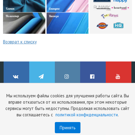
Возврат к списку
Мы используем файлы cookies для улучшения работы сайта. Вы
© ClinicStyle, 2026
вправе отказаться от их использования, при этом некоторые
Используя сайт, вы принимаете
пользовательское соглашение
и
ВКонтакте
Telegram
Instagram
Facebook
YouTube
сервисы могут быть недоступны. Продолжая использовать сайт
политику конфиденциальности
.
вы соглашаетесь с
политикой конфиденциальности
.
Принять