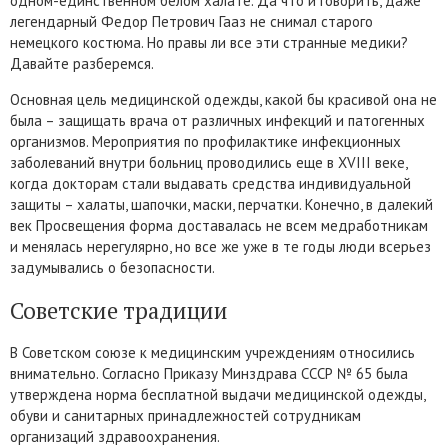
одном-единственном белом халате. Да что и говорить, даже
легендарный Федор Петрович Гааз не снимал старого
немецкого костюма. Но правы ли все эти странные медики?
Давайте разберемся.
Основная цель медицинской одежды, какой бы красивой она не
была – защищать врача от различных инфекций и патогенных
организмов. Мероприятия по профилактике инфекционных
заболеваний внутри больниц проводились еще в XVIII веке,
когда докторам стали выдавать средства индивидуальной
защиты – халаты, шапочки, маски, перчатки. Конечно, в далекий
век Просвещения форма доставалась не всем медработникам
и менялась нерегулярно, но все же уже в те годы люди всерьез
задумывались о безопасности.
Советские традиции
В Советском союзе к медицинским учреждениям относились
внимательно. Согласно Приказу Минздрава СССР № 65 была
утверждена норма бесплатной выдачи медицинской одежды,
обуви и санитарных принадлежностей сотрудникам
организаций здравоохранения.