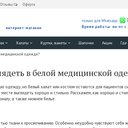
Отзывы
Оферта
только для Whatsapp:
Время работы: пн-пт с
интернет-магазин
юки
Халаты
Куртки, жакеты
Шапочки
Акции
Где
й медицинской одежде?
лядеть в белой медицинской од
ую одежду, но белый халат или костюм остаются для пациентов с
 месте выглядеть хорошо и стильно. Расскажем, как хорошо и сти
иалу, а также нижнем белье.
стью ткани к просвечиванию. Особенно неудобно чувствуют себя