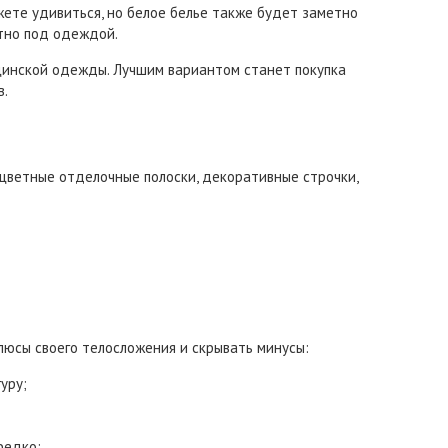
жете удивиться, но белое белье также будет заметно
етно под одеждой.
ицинской одежды. Лучшим вариантом станет покупка
в.
 цветные отделочные полоски, декоративные строчки,
люсы своего телосложения и скрывать минусы:
уру;
редко;