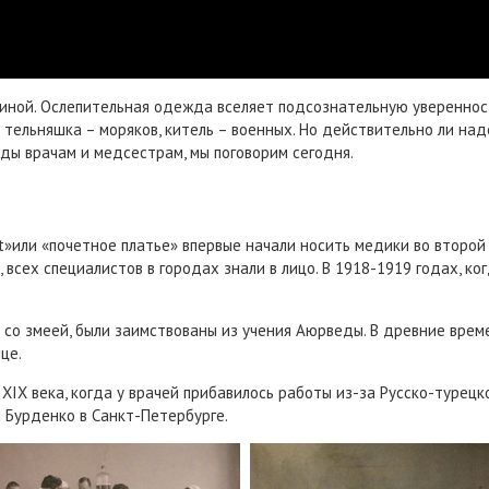
ной. Ослепительная одежда вселяет подсознательную уверенность
 тельняшка – моряков, китель – военных. Но действительно ли на
ды врачам и медсестрам, мы поговорим сегодня.
 at»или «почетное платье» впервые начали носить медики во второ
 всех специалистов в городах знали в лицо. В 1918-1919 годах, ког
ши со змеей, были заимствованы из учения Аюрведы. В древние вр
це.
IX века, когда у врачей прибавилось работы из-за Русско-турецко
 Бурденко в Санкт-Петербурге.