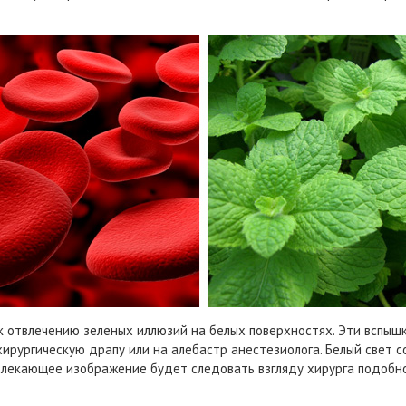
к отвлечению зеленых иллюзий на белых поверхностях. Эти вспышк
хирургическую драпу или на алебастр анестезиолога. Белый свет с
влекающее изображение будет следовать взгляду хирурга подобн