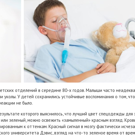
тских отделений в середине 80-х годов. Малыши часто неадекват
ли уколы. У детей сохранились устойчивые воспоминания о том, чт
реакции не было.
езультате которого выяснилось, что лучший цвет спецодежды для х
й или зеленый, можно освежить «замыленный» красным взгляд. Кров
ированным к оттенкам. Красный сигнал в мозгу фактически исчеза
кого университета Дэвис, взгляд на что-то зеленое время от вре