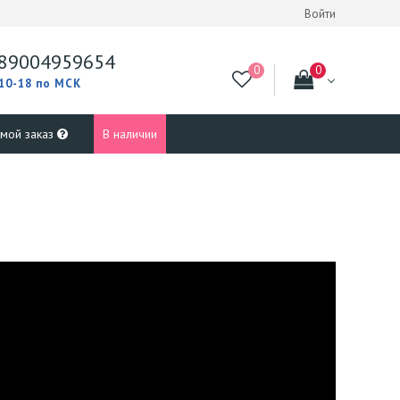
Войти
89004959654
 10-18 по МСК
 мой заказ
В наличии