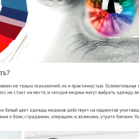
ть?
лен не только психологией, но и практичностью. Ослепительная т
есс не стоит на месте, и сегодня медики могут выбрать одежду лю
но белый цвет одежды медиков действует на пациентов угнетающе
ния о боли, страданиях, операциях и, возможно, утрате близких. Н