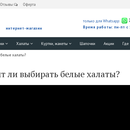
Отзывы
Оферта
только для Whatsapp:
Время работы: пн-пт с
интернет-магазин
юки
Халаты
Куртки, жакеты
Шапочки
Акции
Где
 белые халаты?
т ли выбирать белые халаты?