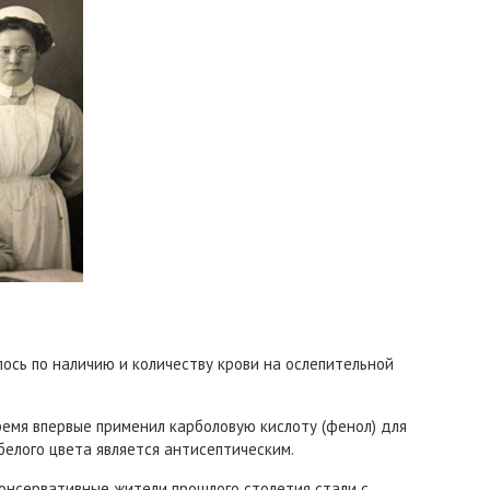
ось по наличию и количеству крови на ослепительной
время впервые применил карболовую кислоту (фенол) для
белого цвета является антисептическим.
консервативные жители прошлого столетия стали с