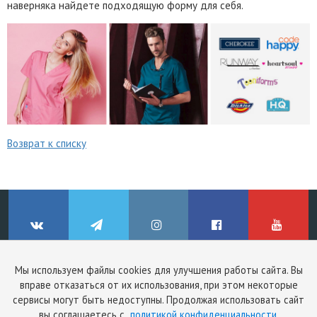
наверняка найдете подходящую форму для себя.
Возврат к списку
Мы используем файлы cookies для улучшения работы сайта. Вы
© ClinicStyle, 2026
вправе отказаться от их использования, при этом некоторые
Используя сайт, вы принимаете
пользовательское соглашение
и
ВКонтакте
Telegram
Instagram
Facebook
YouTube
сервисы могут быть недоступны. Продолжая использовать сайт
политику конфиденциальности
.
вы соглашаетесь с
политикой конфиденциальности
.