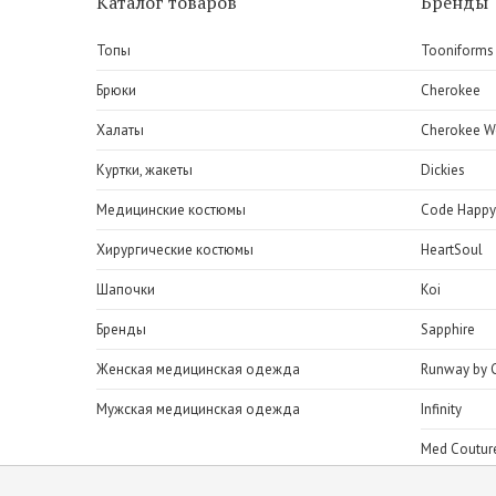
Каталог товаров
Бренды
Топы
Tooniforms
Брюки
Cherokee
Халаты
Cherokee W
Куртки, жакеты
Dickies
Медицинские костюмы
Code Happy
Хирургические костюмы
HeartSoul
Шапочки
Koi
Бренды
Sapphire
Женская медицинская одежда
Runway by 
Мужская медицинская одежда
Infinity
Med Coutur
H.Q.Scrubs