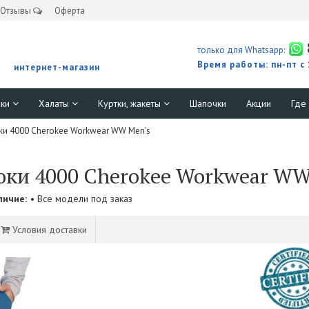
Отзывы
Оферта
только для Whatsapp:
Время работы: пн-пт с
интернет-магазин
юки
Халаты
Куртки, жакеты
Шапочки
Акции
Где
и 4000 Cherokee Workwear WW Men's
ки 4000 Cherokee Workwear WW
личие:
• Все модели под заказ
Условия доставки