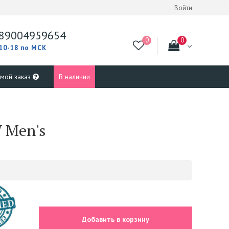
Войти
89004959654
 10-18 по МСК
 мой заказ
В наличии
 Men's
Добавить в корзину