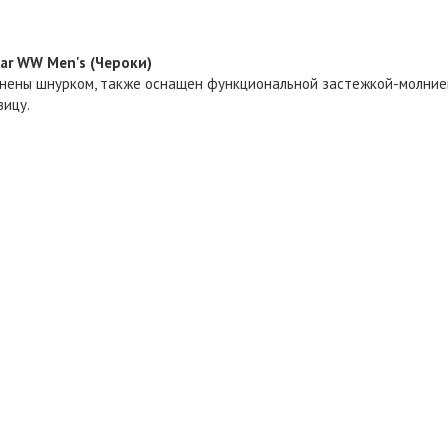
r WW Men's (Чероки)
олнены шнурком, также оснащен функциональной застежкой-молние
вицу.