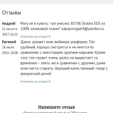
Отзывы
Андрей
Могу ли я купить: топ унисекс 83706 Dickies EDS из
100% хлопковой ткани? zakupvolga64@yandex.ru
11 августа
2017, 16:25
Ответить на отзыв
|
0
Евгений
Дикис делают мою любимую униформу. Топ
удобный, хорошо смотрится и не мнется по
28 июля
сравнению с некоторыми другими марками. Кроме
2016, 18:08
того топ служит очень долго, не выцветает со
временем – опять же в сравнении с другими, даже
если часто стирать. Хороший качественный товар с
прекрасной ценой.
Ответить на отзыв
|
0
Напишите отзыв
Оставьте развернутый отзыв от 200 знаков