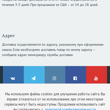
течение 3-5 дней. При предзаказе из США – от 14 до 28 дней.
Адрес
Доставка осуществляется по адресу, указанному при оформлении
заказа. Если необходимо доставить товар по иному адресу –
сообщите адрес менеджеру службы доставки.
Мы используем файлы cookies для улучшения работы сайта. Вы
© ClinicStyle, 2026
вправе отказаться от их использования, при этом некоторые
Используя сайт, вы принимаете
пользовательское соглашение
и
ВКонтакте
Telegram
Instagram
Facebook
YouTube
сервисы могут быть недоступны. Продолжая использовать сайт
политику конфиденциальности
.
вы соглашаетесь с
политикой конфиденциальности
.